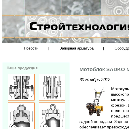
Новости
|
Запорная арматура
|
Оборуд
Наша продукция
Мотоблок SADKO М
30 Ноябрь 2012
Мотокуль
высокопр
мотокуль
фрезой. 
поле, те
предшест
задней передачи. Задняя
обеспечивает превосходн