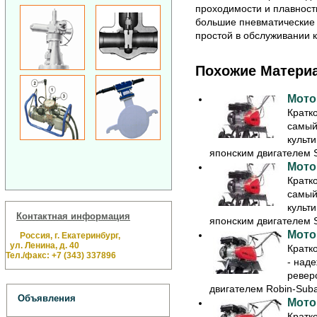
проходимости и плавност
большие пневматические 
простой в обслуживании к
Похожие Матери
Мото
Кратк
самый
культ
японским двигателем S
Мото
Кратк
самый
культ
Контактная информация
японским двигателем S
Мото
Россия, г. Екатеринбург,
ул. Ленина, д. 40
Кратк
Тел./факс: +7 (343) 337896
- над
ревер
двигателем Robin-Suba
Объявления
Мото
Кратк