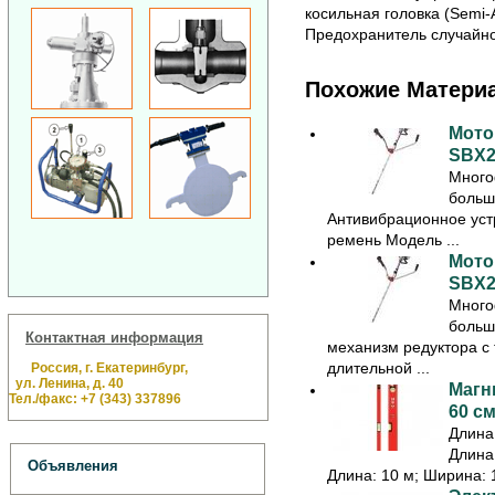
косильная головка (Semi-
Предохранитель случайног
Похожие Матери
Мото
SBX2
Много
больш
Антивибрационное уст
ремень Модель ...
Мото
SBX2
Много
больш
Контактная информация
механизм редуктора с
длительной ...
Россия, г. Екатеринбург,
ул. Ленина, д. 40
Магн
Тел./факс: +7 (343) 337896
60 см
Длина:
Длина:
Объявления
Длина: 10 м; Ширина: 1