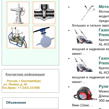
Мото
Моток
модел
предн
больших и сильно заро
Газо
Prem
Кратк
AL-KO
мощная и надежная кос
имеет ...
Газо
Prem
Кратк
AL-KO
Контактная информация
мощная и надежная кос
Россия, г. Екатеринбург,
имеет ...
ул. Ленина, д. 40
Рулет
Тел./факс: +7 (343) 337896
Межос
Длина
300 мм
Объявления
8мм-12мм; ...