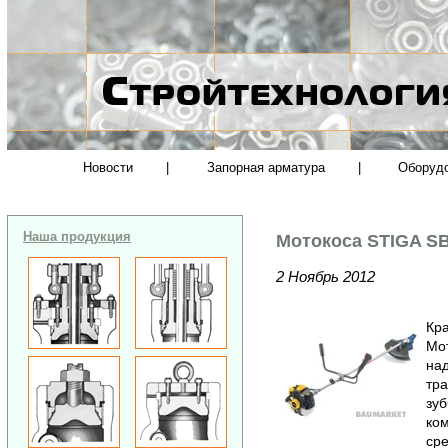
Новости
|
Запорная арматура
|
Оборуд
Наша продукция
Мотокоса STIGA SB
2 Ноябрь 2012
Кра
Мот
над
тра
зуб
ком
сре