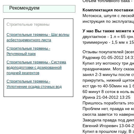
Объем топливного бака - 
Рекомендуем
Комплектация поставки 
Мотокоса, шпуля с леской
инструкция по эксплуатац
Строительные термины
У нас Вы также можете 
Строительные термины - Шаг волны
двухтактное - 1 л = 65 грн
асбестоцементного листа
триммерную - 1,5 мм х 15 
Строительные термины -
Отзывы покупателей (всег
Регулярный парк
Радомир 01-05-2012 14:3
Строительные термины - Система
Купил эту мотокосу три д
водоподготовки с дозированной
праздничками. Могу сказа
подачей реагентов
занял 2-3 минуты после с
прикрутить, нижний щиток
Строительные термины -
ест где-то 40-50мин на 1 б
Уплотнение осадка сточных вод
60 минут 8 соток в ноль 
Ирина 21-04-2012 13:25
Пришлось поработать этой
Проблем нет, правда не к
смогла заветси то навер
Заводила правда под дик
Евгений Игоревич 13-04-2
Купил в прошлом году, В 