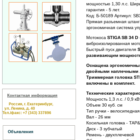
мощностью 1,30 л.с. Шир
гарантия - 5 лет.
Код: Б-50189 Артикул: SB
Прямая разъемная штанга
эргономичная система уп
Мотокоса
STIGA SB 34 D
виброизолированная мото
Быстрый пуск двигателя
S
развивающим мощность 
Оснащена эргономичны
двойными наплечными л
Триммерная головка
ST
включены в комплект.
Технические характерис
Контактная информация
Мощность 1,3 л.с. / 0,9 кВ
Россия, г. Екатеринбург,
Объем 30 куб. см
ул. Ленина, д. 40
Тип ручки - велосипедная
Тел./факс: +7 (343) 337896
Вал - 26 мм
Косильная головка - TAP
Диск - 3 зубчатый
Объявления
Ремень - двухплечевой