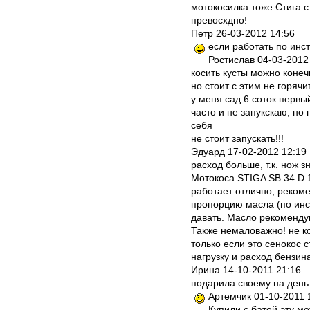
мотокосилка тоже Стига с
превосхдно!
Петр 26-03-2012 14:56
если работать по инст
Ростислав 04-03-2012
косить кусты можно конеч
но стоит с этим не горячит
у меня сад 6 соток первый
часто и не запукскаю, но
себя
не стоит запускать!!!
Эдуард 17-02-2012 12:19
расход больше, т.к. нож 
Мотокоса STIGA SB 34 D 
работает отлично, рекоме
пропорцию масла (по инст
давать. Масло рекоменд
Также немаловажно! не ко
только если это сенокос с
нагрузку и расход бензин
Ирина 14-10-2011 21:16
подарила своему на день
Артемчик
01-10-2011 
Купили с батей эту м