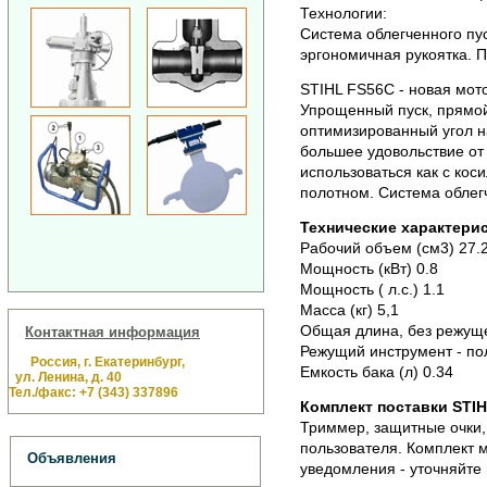
Технологии:
Система облегченного пуск
эргономичная рукоятка.
П
STIHL FS56C - новая мо
Упрощенный пуск, прямой
оптимизированный угол н
большее удовольствие от
использоваться как с кос
полотном. Система облегч
Технические характерис
Рабочий объем (см3) 27.
Мощность (кВт) 0.8
Мощность ( л.с.) 1.1
Масса (кг) 5,1
Общая длина, без режуще
Контактная информация
Режущий инструмент - по
Россия, г. Екатеринбург,
Емкость бака (л) 0.34
ул. Ленина, д. 40
Тел./факс: +7 (343) 337896
Комплект поставки STIH
Триммер, защитные очки, 
пользователя. Комплект 
Объявления
уведомления - уточняйте 