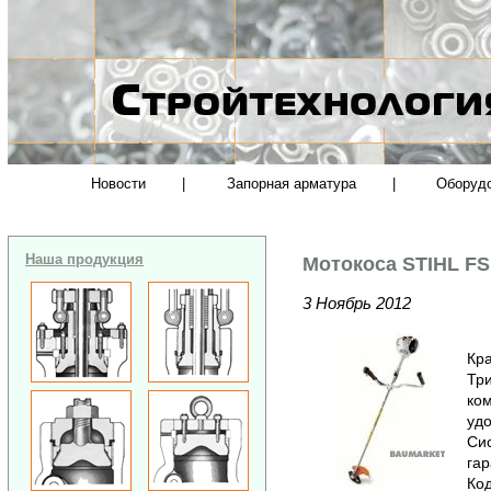
Новости
|
Запорная арматура
|
Оборуд
Наша продукция
Мотокоса STIHL FS
3 Ноябрь 2012
Кра
Три
ко
удо
Сис
гар
Код