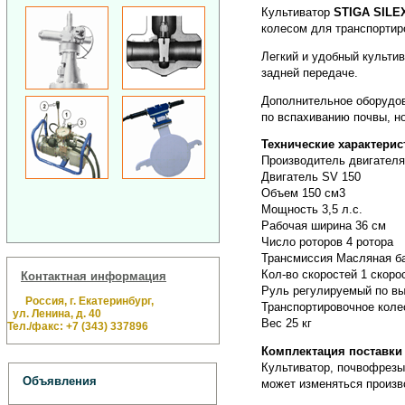
Культиватор
STIGA SILE
колесом для транспортир
Легкий и удобный культи
задней передаче.
Дополнительное оборудов
по вспахиванию почвы, но
Технические характерис
Производитель двигателя
Двигатель SV 150
Объем 150 см3
Мощность 3,5 л.с.
Рабочая ширина 36 см
Число роторов 4 ротора
Трансмиссия Масляная ба
Кол-во скоростей 1 скоро
Контактная информация
Руль регулируемый по в
Россия, г. Екатеринбург,
Транспортировочное коле
ул. Ленина, д. 40
Вес 25 кг
Тел./факс: +7 (343) 337896
Комплектация поставки 
Культиватор, почвофрезы
Объявления
может изменяться произв