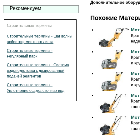
Дополнительное оборуд
Рекомендуем
Похожие Матер
Строительные термины
Мот
Крат
Строительные термины - Шаг волны
наде
асбестоцементного листа
Строительные термины -
Мот
Регулярный парк
Крат
и кр
Строительные термины - Система
водоподготовки с дозированной
Мот
подачей реагентов
Крат
и кр
Строительные термины -
Уплотнение осадка сточных вод
Мот
Крат
такт
Мот
Крат
такт