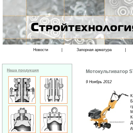
Новости
|
Запорная арматура
|
Наша продукция
Мотокультиватор S
9 Ноябрь 2012
К
Б
г
М
К
Д
д