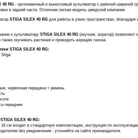
X 40 RG
- эргономичный и выносливый культиватор с рабочей шириной гр
овки в задней части. Отличная легкая модель шведской компании.
ватор
STIGA SILEX 40 RG
для работы в узких пространствах, благодаря
ание к культиватору
STIGA SILEX 40 RG
(окучник, аэратор) позволяют 
 также окучивать растения и проводить аэрацию газона.
тики STIGA SILEX 40 RG:
 Stiga
ня, червячная передача + ремень
сть
ысоте
со переднее
STIGA SILEX 40 RG:
 16 см входит в стандартную комплектацию, инструкция по эксплуатации
одителем без уведомления - уточняйте на сайте производителя.