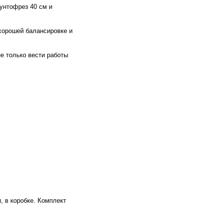
унтофрез 40 см и
 хорошей балансировке и
не только вести работы
, в коробке. Комплект