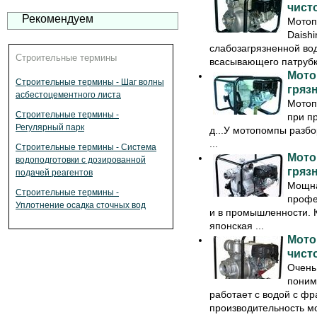
чист
Рекомендуем
Мотоп
Daishi
слабозагрязненной во
Строительные термины
всасывающего патрубка
Мото
Строительные термины - Шаг волны
гряз
асбестоцементного листа
Мотоп
Строительные термины -
при пр
Регулярный парк
д...У мотопомпы разбо
...
Строительные термины - Система
Мото
водоподготовки с дозированной
гряз
подачей реагентов
Мощна
Строительные термины -
профе
Уплотнение осадка сточных вод
и в промышленности. 
японская ...
Мото
чист
Очень
поним
работает с водой с фр
производительность мо