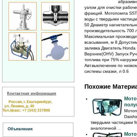
абразивн
узлом для очистки рабоч
фракций.
Мотопомпа SST-
воды с твердыми частица
50 Диаметр нагнетательн
производительность 700 
Максимальная производит
всасывания, м 8 Допусти
заливка Двигатель Honda
Верхнее(OHV) Запуск Руч
топлива при 75% нагрузки,
Авт.выключение по низко
системы смазки, л 0.6
Похожие Матери
Контактная информация
Мото
Россия, г. Екатеринбург,
полу
ул. Ленина, д. 40
Тел./факс: +7 (343) 337896
Мотоп
Daish
твердыми частицами М
аналогичной ...
Объявления
Мото