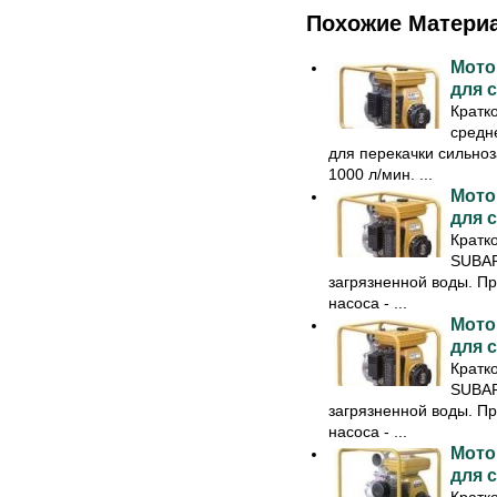
Похожие Матери
Мото
для 
Кратк
средн
для перекачки сильноз
1000 л/мин. ...
Мото
для 
Кратк
SUBAR
загрязненной воды. Пр
насоса - ...
Мото
для 
Кратк
SUBAR
загрязненной воды. Пр
насоса - ...
Мото
для 
Кратк