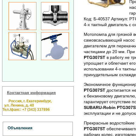
Про
нас
гар
Код: Б-40537 Артикул: P
4-х тактный двигатель с 
Мотопомпа для грязной 
самовсасывающий насос 
двигателем для перекачк
частицами до 20 мм. При
PTG307ST
в работу не тр
упрощает и облегчает его
использовании 4-х тактн
принудительным охлажде
Экономичное функциони
PTG307ST
достигается н
Контактная информация
к бензиновому двигателю,
Россия, г. Екатеринбург,
гарантирует отсутствие 
ул. Ленина, д. 40
SUBARU-Robin PTG307S
Тел./факс: +7 (343) 337896
эксплуатации и не допуск
Прекрасные водостойкие
Объявления
PTG307ST
обеспечиваютс
рабочих колес, изготовле