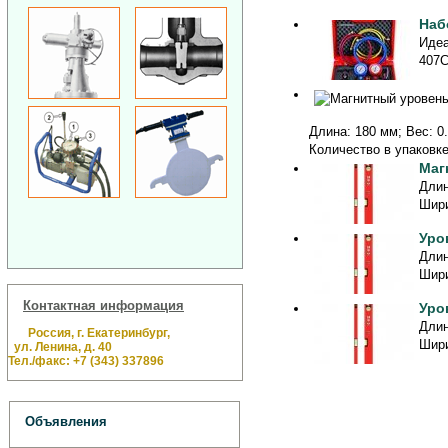
Наб
Идеа
407С
Длина: 180 мм; Вес: 0.
Количество в упаковке:
Маг
Длин
Шири
Уро
Длин
Шири
Контактная информация
Уро
Длин
Россия, г. Екатеринбург,
Шири
ул. Ленина, д. 40
Тел./факс: +7 (343) 337896
Объявления