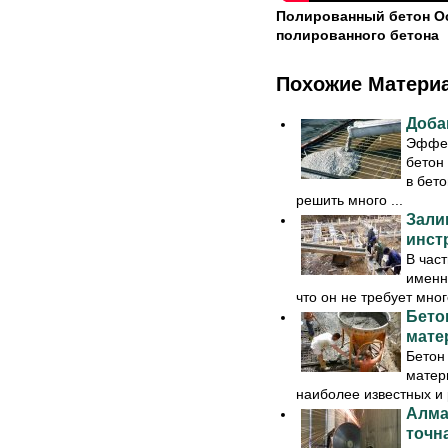
Полированный бетон О
полированного бетона
Похожие Матери
Доба
Эффек
бетон
в бет
решить много ...
Зали
инст
В час
именн
что он не требует мног
Бето
мате
Бетон
матер
наиболее известных и 
Алма
точн