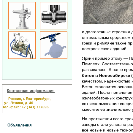
и долговечные строения 
оптимальным средством д
греки и римляне также п
построек своих зданий.
Яркий пример этому — Па
Помпеях. Соответственно
развивалось. В наше вре
бетон в Новосибирске (
качеством, надежностью 
Бетон становится основн
Контактная информация
зданий. После появления
железобетонных конструкц
Россия, г. Екатеринбург,
ул. Ленина, д. 40
вот использование спец
Тел./факс: +7 (343) 337896
смесителей значительно 
На протяжении всего сро
заводы стали успешно раз
Объявления
всё новые и новые технол