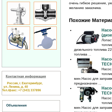
очень гибкое решение, у
желанию заказчика.
Похожие Матери
Насо
(дизе
Лопас
топлив
дизельного топлива 2
топлива ...
Насо
TECH
Насос
топлив
Контактная информация
мин.Насос для заправк
предназначен ...
Россия, г. Екатеринбург,
ул. Ленина, д. 40
Насо
Тел./факс: +7 (343) 337896
TECH
Насос
топлив
Объявления
мин.Насос для заправк