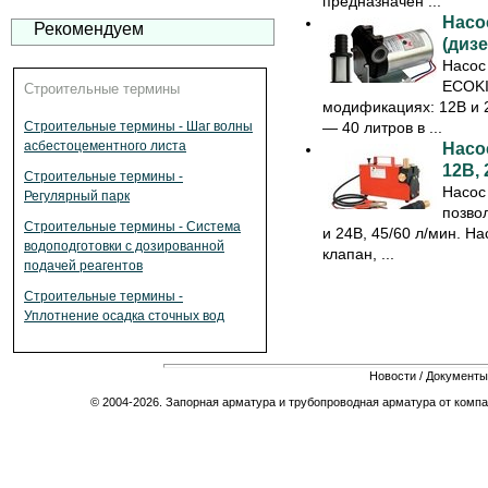
предназначен ...
Насо
Рекомендуем
(дизе
Насос
ECOKI
Строительные термины
модификациях: 12В и 
— 40 литров в ...
Строительные термины - Шаг волны
асбестоцементного листа
Насо
12В, 
Строительные термины -
Насос
Регулярный парк
позво
Строительные термины - Система
и 24В, 45/60 л/мин. Н
водоподготовки с дозированной
клапан, ...
подачей реагентов
Строительные термины -
Уплотнение осадка сточных вод
Новости
/
Документы
© 2004-2026. Запорная арматура и трубопроводная арматура от компа