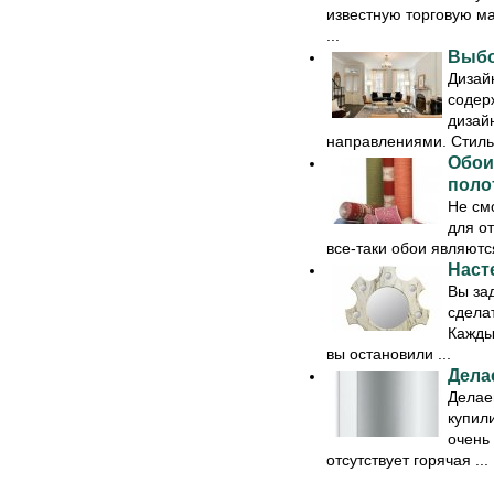
известную торговую ма
...
Выбо
Дизай
содерж
дизай
направлениями. Стиль, 
Обои
поло
Не смо
для о
все-таки обои являютс
Наст
Вы за
сдела
Каждый
вы остановили ...
Дела
Делае
купил
очень 
отсутствует горячая ...