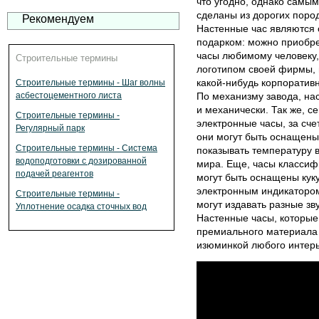
что угодно, однако самы
сделаны из дорогих поро
Рекомендуем
Настенные час являются
подарком: можно приобре
часы любимому человеку, 
Строительные термины
логотипом своей фирмы, 
какой-нибудь корпоратив
Строительные термины - Шаг волны
асбестоцементного листа
По механизму завода, на
и механически. Так же, с
Строительные термины -
электронные часы, за сче
Регулярный парк
они могут быть оснащены
Строительные термины - Система
показывать температуру в
водоподготовки с дозированной
мира. Еще, часы классиф
подачей реагентов
могут быть оснащены кук
электронным индикатором,
Строительные термины -
могут издавать разные зв
Уплотнение осадка сточных вод
Настенные часы, которые
премиального материала 
изюминкой любого интерь