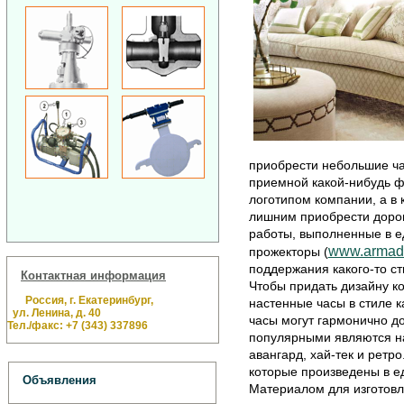
приобрести небольшие ча
приемной какой-нибудь ф
логотипом компании, а в 
лишним приобрести дорог
работы, выполненные в е
www.armada
прожекторы (
поддержания какого-то ст
Контактная информация
Чтобы придать дизайну к
Россия, г. Екатеринбург,
настенные часы в стиле к
ул. Ленина, д. 40
часы могут гармонично д
Тел./факс: +7 (343) 337896
популярными являются на
авангард, хай-тек и ретр
которые произведены в е
Объявления
Материалом для изготовл