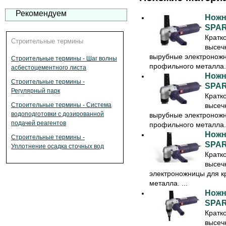
Рекомендуем
Ножн
SPAR
Кратк
Строительные термины
высеч
вырубные электроножн
Строительные термины - Шаг волны
профильного металла. 
асбестоцементного листа
Ножн
Строительные термины -
SPAR
Регулярный парк
Кратк
высеч
Строительные термины - Система
водоподготовки с дозированной
вырубные электроножн
подачей реагентов
профильного металла. 
Ножн
Строительные термины -
SPAR
Уплотнение осадка сточных вод
Кратк
высеч
электроножницы для к
металла. ...
Ножн
SPAR
Кратк
высеч