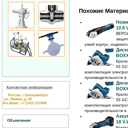
Похожие Матери
Ножн
10.8 
ВЕРСИ
защит
узкий корпус, индикато
Диск
BOX
Кратк
55 GC
комплектация электро
производительности в .
Диск
Контактная информация
BOX
Кратк
Россия, г. Екатеринбург,
ул. Ленина, д. 40
55 GC
Тел./факс: +7 (343) 337896
комплектация электро
производительности в .
Акку
Объявления
18 V-
Кратк