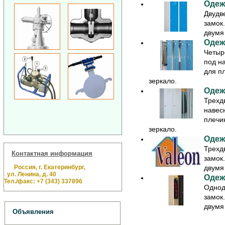
Одеж
Двудв
замок
двумя
Одеж
Четыр
под н
для п
зеркало.
Одеж
Трехд
навес
плечи
зеркало.
Одеж
Трехд
Контактная информация
замок
Россия, г. Екатеринбург,
двумя
ул. Ленина, д. 40
Одеж
Тел./факс: +7 (343) 337896
Однод
замок
двумя
Объявления