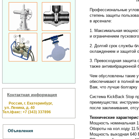
п
Профессиональные углов
степень защиты пользова
в арсенале:
1. Максимальная мощност
и ограничением пускового
2. Долгий срок службы б
охлаждением и защитой о
3. Превосходная защита 
также антивибрационной 
Чем обусловлены такие у
обеспечивают в полной м
Вам, что лучше болгарку
Контактная информация
Система KickBack Stop 
преимущества: инструмен
Россия, г. Екатеринбург,
ул. Ленина, д. 40
после заклинивания, отсу
Тел./факс: +7 (343) 337896
Технические характерис
Мощность номинальная 1
Обороты на хол.ходу 11.5
Объявления
Мощность выходная 640 