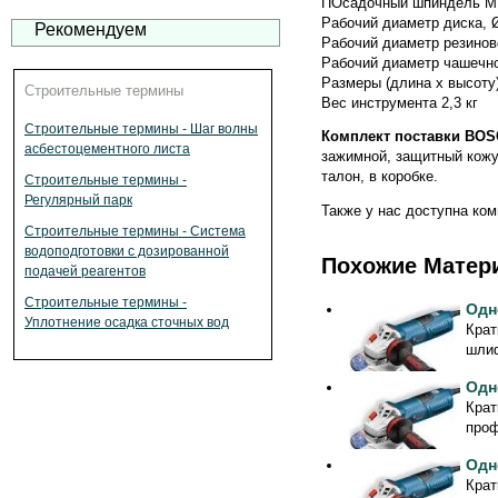
ПОсадочный шпиндель M
Рабочий диаметр диска, 
Рекомендуем
Рабочий диаметр резинов
Рабочий диаметр чашечно
Размеры (длина х высоту)
Строительные термины
Вес инструмента 2,3 кг
Строительные термины - Шаг волны
Комплект поставки BOSC
асбестоцементного листа
зажимной, защитный кожу
талон, в коробке.
Строительные термины -
Регулярный парк
Также у нас доступна ком
Строительные термины - Система
водоподготовки с дозированной
Похожие Матер
подачей реагентов
Строительные термины -
Одн
Уплотнение осадка сточных вод
Крат
шлиф
Одн
Крат
проф
Одн
Крат