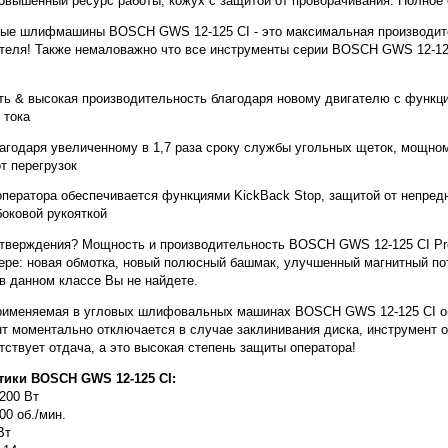
овышенный ресурс работы, кожух с защитой от проворачивания. Полное 
ые шлифмашины BOSCH GWS 12-125 CI - это максимальная производит
теля! Также немаловажно что все инструменты серии BOSCH GWS 12-125
ь & высокая производительность благодаря новому двигателю с функци
 тока
лагодаря увеличенному в 1,7 раза сроку службы угольных щеток, мощн
т перегрузок
оператора обеспечивается функциями KickBack Stop, защитой от непредн
боковой рукояткой
тверждения? Мощность и производительность BOSCH GWS 12-125 CI Pr
ере: новая обмотка, новый полюсный башмак, улучшенный магнитный пот
 в данном классе Вы не найдете.
применяемая в угловых шлифовальных машинах BOSCH GWS 12-125 CI о
т моментально отключается в случае заклинивания диска, инструмент 
тствует отдача, а это высокая степень защиты оператора!
тики BOSCH GWS 12-125 CI:
200 Вт
00 об./мин.
Вт