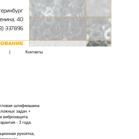
|
Контакты
 угловая шлифмашина
сложных задач +
и виброзащита.
рантия - 3 года.
ционная рукоятка,