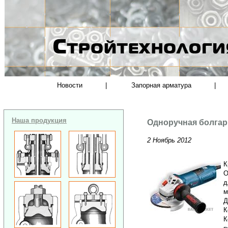
Новости
|
Запорная арматура
|
Наша продукция
Одноручная болгарк
2 Ноябрь 2012
К
О
д
м
Д
К
К