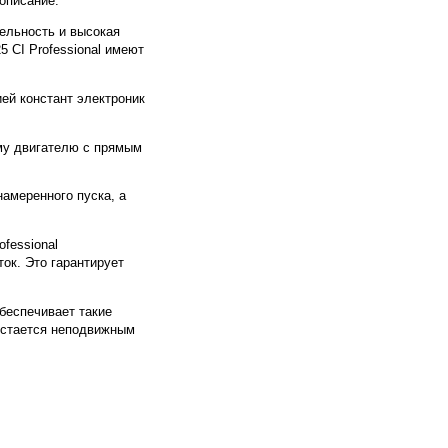
описание:
ельность и высокая
 CI Professional имеют
ей констант электроник
ому двигателю с прямым
амеренного пуска, а
ofessional
ок. Это гарантирует
беспечивает такие
остается неподвижным