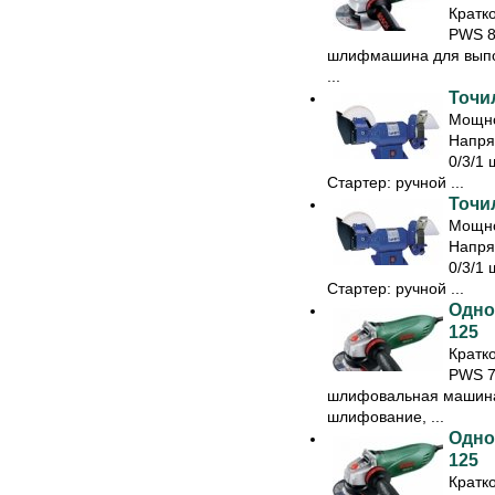
Кратк
PWS 8
шлифмашина для выпол
...
Точил
Мощно
Напря
0/3/1 
Стартер: ручной ...
Точил
Мощно
Напря
0/3/1 
Стартер: ручной ...
Одно
125
Кратк
PWS 7
шлифовальная машина 
шлифование, ...
Одно
125
Кратк