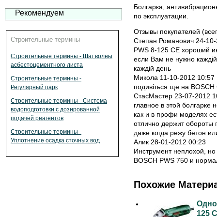
Болгарка, антивибрационн
Рекомендуем
по эксплуатации.
Отзывы покупателей (всег
Строительные термины
Степан Романович 24-10-
PWS 8-125 CE хороший инс
Строительные термины - Шаг волны
если Вам не нужно каждій
асбестоцементного листа
каждій день
Микола 11-10-2012 10:57
Строительные термины -
подивіться ще на BOSCH
Регулярный парк
СтасМастер 23-07-2012 1
Строительные термины - Система
главное в этой болгарке н
водоподготовки с дозированной
как и в профи моделях ес
подачей реагентов
отлично держит обороты 
Строительные термины -
даже когда режу бетон ил
Уплотнение осадка сточных вод
Алик 28-01-2012 00:23
Инструмент неплохой, но 
BOSCH PWS 750 и нормал
Похожие Матери
Одно
125 