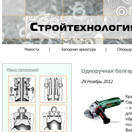
Новости
|
Запорная арматура
|
Оборуд
Наша продукция
Одноручная болга
29 Ноябрь 2012
Кра
Од
– 
для
обд
пол
Bos