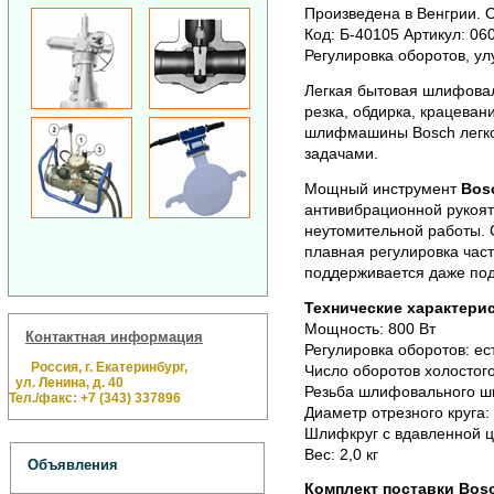
Произведена в Венгрии. О
Код: Б-40105 Артикул: 06
Регулировка оборотов, у
Легкая бытовая шлифов
резка, обдирка, крацева
шлифмашины Bosch легко 
задачами.
Мощный инструмент
Bos
антивибрационной рукоят
неутомительной работы. 
плавная регулировка час
поддерживается даже под
Технические характерис
Мощность: 800 Вт
Контактная информация
Регулировка оборотов: ес
Россия, г. Екатеринбург,
Число оборотов холостого
ул. Ленина, д. 40
Резьба шлифовального ш
Тел./факс: +7 (343) 337896
Диаметр отрезного круга:
Шлифкруг с вдавленной ц
Вес: 2,0 кг
Объявления
Комплект поставки Bosc