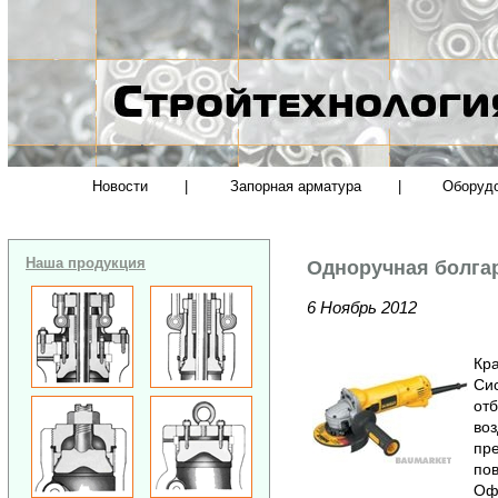
Новости
|
Запорная арматура
|
Оборуд
Наша продукция
Одноручная болга
6 Ноябрь 2012
Кра
Си
отб
воз
пр
пов
Офи