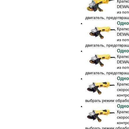
Кратк
DEWAL
из пот
двигатель, предотвраща
Одно
Кратк
DEWAL
из пот
двигатель, предотвраща
Одно
Кратк
DEWAL
из пот
двигатель, предотвраща
Одно
Кратк
скоро
контр
выбрать режим обработк
Одно
Кратк
скоро
контр
выбрать режим обработк