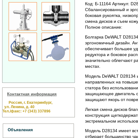
Код: Б-11164 Артикул: D2
Сбалансированный и эрг
боковая рукоятка, низкоп
смена дисков и съем кож
Полное описание:
Болгарка DeWALT D28134
эргономичный дизайн. Ан
обеспечивает большее уд
редуктора и боковое рас
значительно облегчают ра
местах.
Модель DeWALT D28134 и
направленных на повыше
статора без использован
защищающее двигатель о
Контактная информация
защищают якорь от повре
Россия, г. Екатеринбург,
ул. Ленина, д. 40
Легкая смена дисков бла
Тел./факс: +7 (343) 337896
конструкция щеткодержат
экстремальном использо
Объявления
Модель D28134 имеет вст
отбирает большинство час