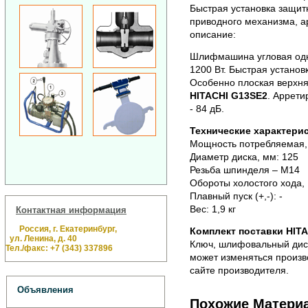
Быстрая установка защитн
приводного механизма, а
описание:
Шлифмашина угловая од
1200 Вт. Быстрая устано
Особенно плоская верхн
HITACHI G13SЕ2
. Аррети
- 84 дБ.
Технические характерис
Мощность потребляемая, 
Диаметр диска, мм: 125
Резьба шпинделя – М14
Обороты холостого хода, 
Плавный пуск (+,-): -
Вес: 1,9 кг
Контактная информация
Россия, г. Екатеринбург,
Комплект поставки HITA
ул. Ленина, д. 40
Ключ, шлифовальный диск
Тел./факс: +7 (343) 337896
может изменяться произв
сайте производителя.
Объявления
Похожие Матери