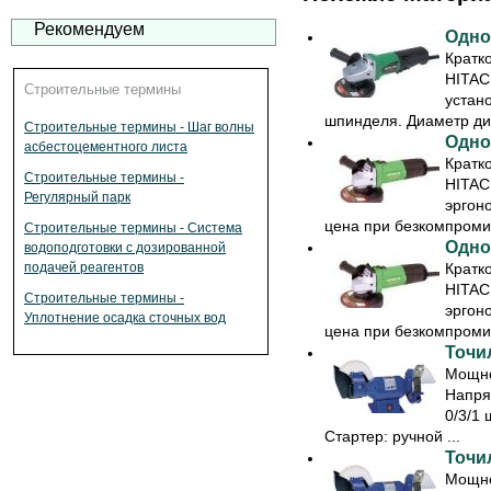
Рекомендуем
Одно
Кратк
HITAC
Строительные термины
устан
шпинделя. Диаметр диск
Строительные термины - Шаг волны
Одно
асбестоцементного листа
Кратк
Строительные термины -
HITAC
Регулярный парк
эргон
цена при безкомпромис
Строительные термины - Система
Одно
водоподготовки с дозированной
подачей реагентов
Кратк
HITAC
Строительные термины -
эргон
Уплотнение осадка сточных вод
цена при безкомпромис
Точил
Мощно
Напря
0/3/1 
Стартер: ручной ...
Точил
Мощно