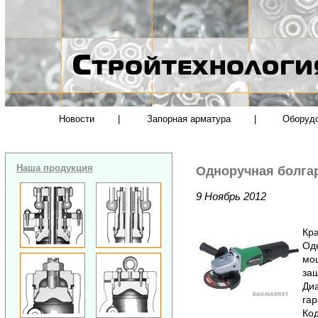
Новости
|
Запорная арматура
|
Оборуд
Наша продукция
Одноручная болга
9 Ноябрь 2012
Кра
Од
мощ
защ
Диа
гар
Код