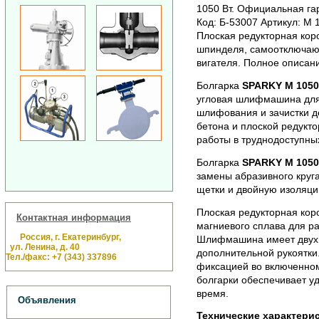
1050 Вт. Официальная гар
Код: Б-53007 Артикул: M 
Плоская редукторная кор
шпинделя, самоотключаю
вигателя. Полное описан
Болгарка
SPARKY M 1050
угловая шлифмашина для 
шлифования и зачистки де
бетона и плоской редукто
работы в труднодоступны
Болгарка
SPARKY M 1050
замены абразивного круг
щетки и двойную изоляци
Плоская редукторная кор
Контактная информация
магниевого сплава для р
Россия, г. Екатеринбург,
Шлифмашина имеет двух
ул. Ленина, д. 40
дополнительной рукоятки
Тел./факс: +7 (343) 337896
фиксацией во включенно
болгарки обеспечивает у
время.
Объявления
Технические характери