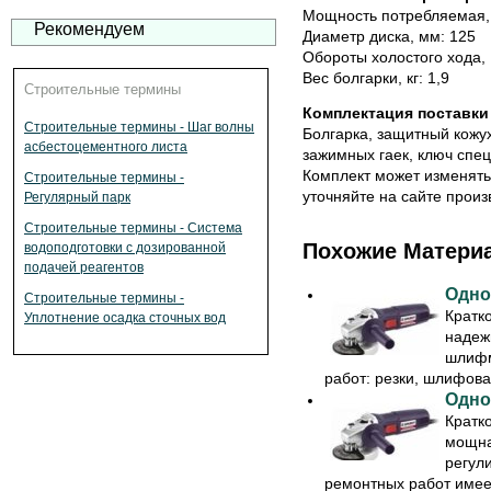
Мощность потребляемая, 
Рекомендуем
Диаметр диска, мм: 125
Обороты холостого хода, 
Вес болгарки, кг: 1,9
Строительные термины
Комплектация поставки
Строительные термины - Шаг волны
Болгарка, защитный кожух
асбестоцементного листа
зажимных гаек, ключ спец
Комплект может изменять
Строительные термины -
уточняйте на сайте произ
Регулярный парк
Строительные термины - Система
Похожие Матери
водоподготовки с дозированной
подачей реагентов
Одно
Строительные термины -
Кратк
Уплотнение осадка сточных вод
надеж
шлифм
работ: резки, шлифован
Одно
Кратк
мощна
регул
ремонтных работ имеет