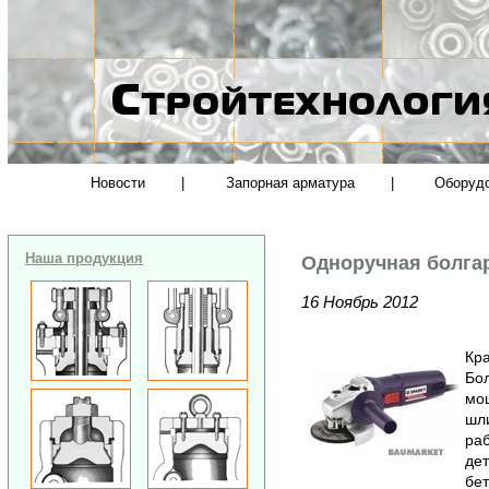
Новости
|
Запорная арматура
|
Оборуд
Наша продукция
Одноручная болга
16 Ноябрь 2012
Кра
Бол
мо
шл
раб
дет
бет