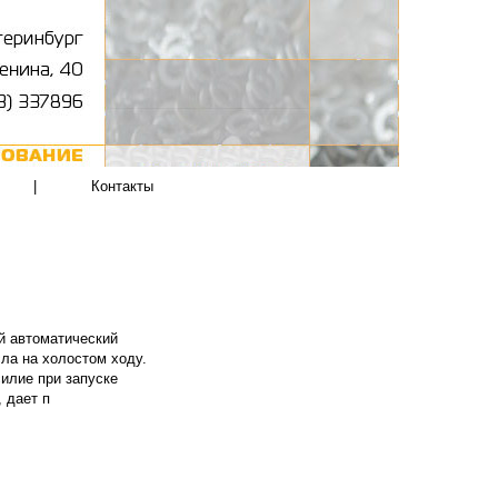
|
Контакты
й автоматический
ла на холостом ходу.
илие при запуске
 дает п