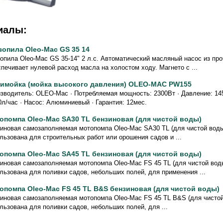
иалы:
зопила Oleo-Mac GS 35 14
опила Oleo-Mac GS 35-14" 2 л.с. Автоматический масляный насос из про
печивает нулевой расход масла на холостом ходу. Магнето с ...
имойка (мойка высокого давления) OLEO-MAC PW155
зводитель: OLEO-Mac · Потребляемая мощность: 2300Вт · Давление: 145
0л/час · Насос: Алюминиевый · Гарантия: 12мес.
опомпа Oleo-Mac SА30 ТL бензиновая (для чистой воды)
иновая самозаполняемая мотопомпа Oleo-Mac SА30 ТL (для чистой воды
льзована для строительных работ или орошения садов и ...
опомпа Oleo-Mac SA45 TL бензиновая (для чистой воды)
иновая самозаполняемая мотопомпа Oleo-Mac FS 45 TL (для чистой вод
льзована для поливки садов, небольших полей, для применения ...
опомпа Oleo-Mac FS 45 TL B&S бензиновая (для чистой воды)
иновая самозаполняемая мотопомпа Oleo-Mac FS 45 TL B&S (для чистой
льзована для поливки садов, небольших полей, для ...