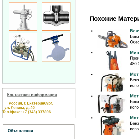
Похожие Матер
Бен
Бенз
Обес
Мин
Прои
480.
Мот
Бенз
испо
Контактная информация
Мот
Бенз
Россия, г. Екатеринбург,
испо
ул. Ленина, д. 40
Тел./факс: +7 (343) 337896
Мот
Бенз
испо
Объявления