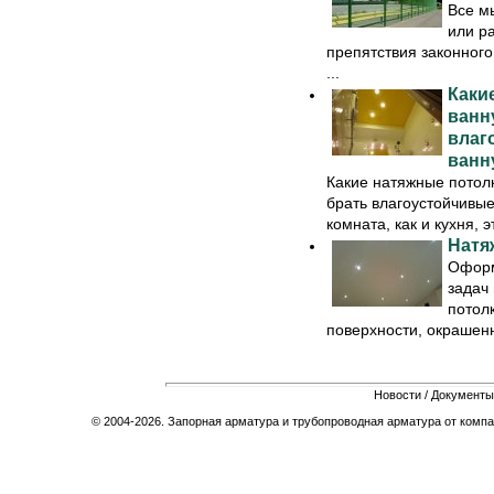
Все м
или р
препятствия законного
...
Каки
ванн
влаг
ванн
Какие натяжные потолк
брать влагоустойчивы
комната, как и кухня, эт
Натя
Оформ
задач
потол
поверхности, окрашенн
Новости
/
Документы
© 2004-2026. Запорная арматура и трубопроводная арматура от компа