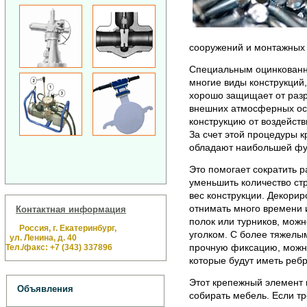
сооружений и монтажных р
Специальным оцинкованн
многие виды конструкций,
хорошо защищает от разр
внешних атмосферных оса
конструкцию от воздейст
За счет этой процедуры 
обладают наибольшей фу
Это помогает сократить 
уменьшить количество стр
вес конструкции. Декори
отнимать много времени и
Контактная информация
полок или турников, мо
Россия, г. Екатеринбург,
уголком. С более тяжелы
ул. Ленина, д. 40
прочную фиксацию, можно
Тел./факс: +7 (343) 337896
которые будут иметь ребр
Этот крепежный элемент 
Объявления
собирать мебель. Если т