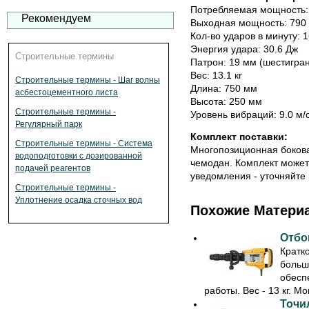
Потребляемая мощность:
Рекомендуем
Выходная мощность: 790 
Кол-во ударов в минуту: 
Энергия удара: 30.6 Дж
Строительные термины
Патрон: 19 мм (шестигран
Вес: 13.1 кг
Строительные термины - Шаг волны
Длина: 750 мм
асбестоцементного листа
Высота: 250 мм
Строительные термины -
Уровень вибраций: 9.0 м/
Регулярный парк
Комплект поставки:
Строительные термины - Система
Многопозиционная боковая
водоподготовки с дозированной
чемодан. Комплект может
подачей реагентов
уведомления - уточняйте 
Строительные термины -
Уплотнение осадка сточных вод
Похожие Матери
Отбо
Кратк
больш
обесп
работы. Вес - 13 кг. Мо
Точил