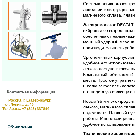
Система активного контр
линейной конструкции, мо
магниевого сплава, плавн
Электромолоток DEWALT D
вибрации со встроенным 
обеспечивают наименьший
мощный ударный механиз
производительность рабо
Эргономичный корпус лин
удобное его использован
легкого доступа к ключе
Компактный, обтекаемый 
места. Простое управлен
и легко закреплять долот
его надежную фиксацию в
Контактная информация
Россия, г. Екатеринбург,
Новый 95 мм электродвиг
ул. Ленина, д. 40
легкого, магниевого спла
Тел./факс: +7 (343) 337896
надежности. Плавный пуск
работы. Многопозиционна
удобное использование и
Объявления
Технические характерис