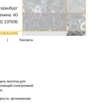
|
Контакты
дель молотка для
вляющей электроникой.
да.
орости, эргономичная