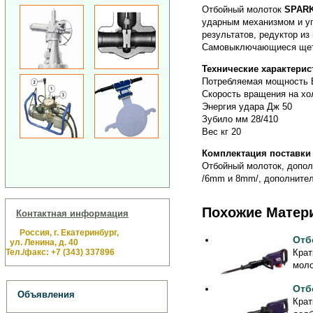
Отбойный молоток
SPARK
ударным механизмом и у
результатов, редуктор и
Самовыключающиеся щетк
Технические характерис
Потребляемая мощность 
Скорость вращения на хо
Энергия удара Дж 50
Зубило мм 28/410
Вес кг 20
Комплектация поставки
Отбойный молоток, допол
/6mm и 8mm/, дополнител
Похожие Матер
Контактная информация
Россия, г. Екатеринбург,
Отб
ул. Ленина, д. 40
Тел./факс: +7 (343) 337896
Крат
моло
Отб
Объявления
Крат