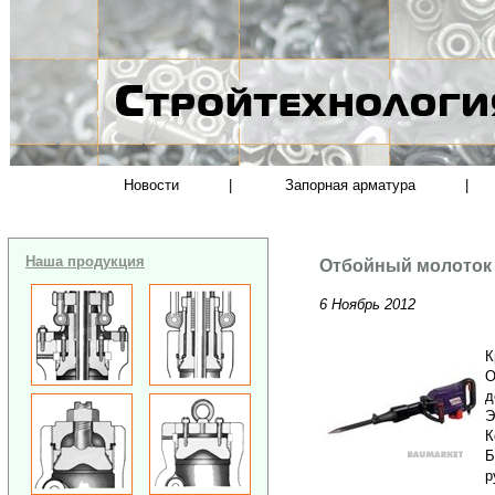
Новости
|
Запорная арматура
|
Наша продукция
Отбойный молоток
6 Ноябрь 2012
К
О
д
Э
К
Б
р