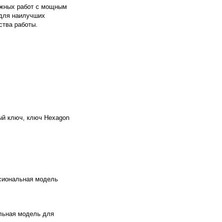
ажных работ с мощным
для наилучших
ства работы.
ный ключ, ключ Hexagon
сиональная модель
льная модель для