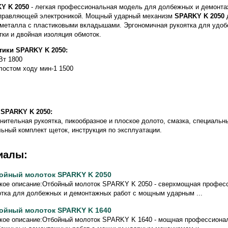
Y K 2050
- легкая профессиональная модель для долбежных и демонт
правляющей электроникой. Мощный ударный механизм
SPARKY K 2050
з металла с пластиковыми вкладышами. Эргономичная рукоятка для удоб
и и двойная изоляция обмоток.
тики SPARKY K 2050:
Вт 1800
лостом ходу мин-1 1500
 SPARKY K 2050:
нительная рукоятка, пикообразное и плоское долото, смазка, специаль
ьный комплект щеток, инструкция по эксплуатации.
иалы:
ойный молоток SPARKY K 2050
кое описание:Отбойный молоток SPARKY K 2050 - сверхмощная профес
тка для долбежных и демонтажных работ с мощным ударным ...
ойный молоток SPARKY K 1640
кое описание:Отбойный молоток SPARKY K 1640 - мощная профессиона