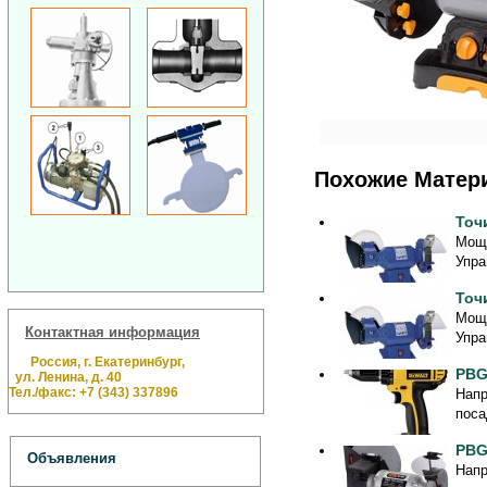
Похожие Матер
Точ
Мощн
Упра
Точ
Мощн
Контактная информация
Упра
Россия, г. Екатеринбург,
PBG
ул. Ленина, д. 40
Тел./факс: +7 (343) 337896
Напр
поса
PBG
Объявления
Напр