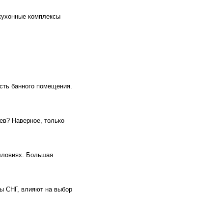
 кухонные комплексы
ость банного помещения.
ев? Наверное, только
лловиях. Большая
ы СНГ, влияют на выбор