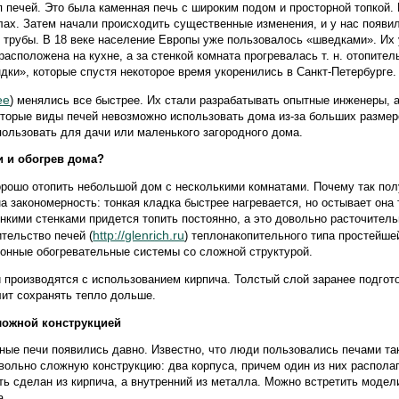
п печей. Это была каменная печь с широким подом и просторной топкой.
тлах. Затем начали происходить существенные изменения, и у нас появи
з трубы. В 18 веке население Европы уже пользовалось «шведками». Их 
расположена на кухне, а за стенкой комната прогревалась т. н. отопите
дки», которые спустя некоторое время укоренились в Санкт-Петербурге.
ее
) менялись все быстрее. Их стали разрабатывать опытные инженеры, 
торые виды печей невозможно использовать дома из-за больших размер
пользовать для дачи или маленького загородного дома.
и и обогрев дома?
орошо отопить небольшой дом с несколькими комнатами. Почему так пол
а закономерность: тонкая кладка быстрее нагревается, но остывает она 
нкими стенками придется топить постоянно, а это довольно расточител
http://glenrich.ru
тельство печей (
) теплонакопительного типа простейшей
онные обогревательные системы со сложной структурой.
 производятся с использованием кирпича. Толстый слой заранее подгот
лит сохранять тепло дольше.
ложной конструкцией
ые печи появились давно. Известно, что люди пользовались печами так
вольно сложную конструкцию: два корпуса, причем один из них располаг
ь сделан из кирпича, а внутренний из металла. Можно встретить модел
а.