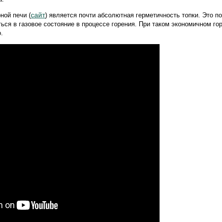
сайт
ной печи (
) является почти абсолютная герметичность топки. Это п
ься в газовое состояние в процессе горения. При таком экономичном го
.