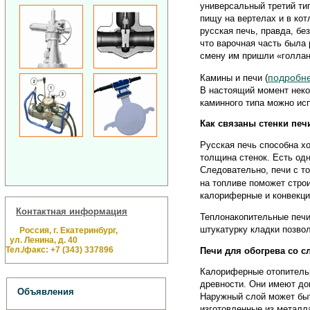
универсальный третий ти
пищу на вертелах и в ко
русская печь, правда, бе
что варочная часть была 
смену им пришли «голлан
подробн
Камины и печи (
В настоящий момент неко
каминного типа можно ис
Как связаны стенки печ
Русская печь способна х
толщина стенок. Есть одн
Следовательно, печи с то
на топливе поможет строи
калориферные и конвекци
Контактная информация
Теплонакопительные печи
штукатурку кладки позво
Россия, г. Екатеринбург,
ул. Ленина, д. 40
Тел./факс: +7 (343) 337896
Печи для обогрева со с
Калориферные отопительн
древности. Они имеют до
Объявления
Наружный слой может быт
изготовленные из металл