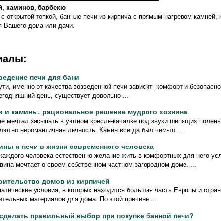
й, каминов, барбекю
 с открытой топкой, банные печи из кирпича с прямым нагревом камней,
я Вашего дома или дачи.
иалы:
ведение печи для бани
ути, именно от качества возведенной печи зависит комфорт и безопасн
егодняшний день, существует довольно ...
и и камины: рациональное решение мудрого хозяина
не мечтал засыпать в уютном кресле-качалке под звуки шипящих полень
лютно неромантичная личность. Камин всегда был чем-то ...
ины и печи в жизни современного человека
каждого человека естественно желание жить в комфортных для него ус
вина мечтает о своем собственном частном загородном доме. ...
оительство домов из кирпичей
атические условия, в которых находится большая часть Европы и стран
ительных материалов для дома. По этой причине ...
 сделать правильный выбор при покупке банной печи?