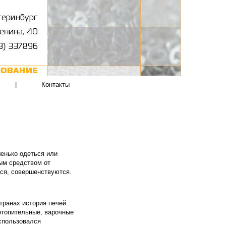
|
Контакты
енько одеться или
ым средством от
тся, совершенствуются.
транах история печей
 отопительные, варочные
использовался