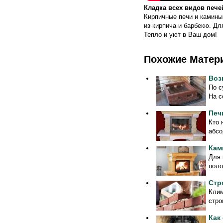
Кладка всех видов пече
Кирпичные печи и камины
из кирпича и барбекю. Дл
Тепло и уют в Ваш дом!
Похожие Матер
Воз
По с
На с
Печ
Кто 
абсо
Кам
Для 
поло
Стр
Клим
стро
Как