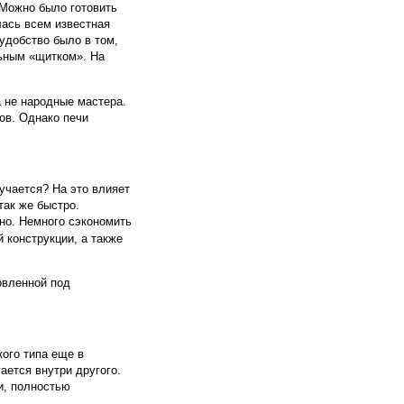
 Можно было готовить
лась всем известная
удобство было в том,
льным «щитком». На
а не народные мастера.
ов. Однако печи
учается? На это влияет
так же быстро.
ьно. Немного сэкономить
 конструкции, а также
овленной под
ого типа еще в
ается внутри другого.
и, полностью