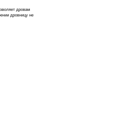
озволяет дровам
рении дровницу не