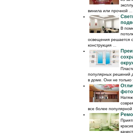
экспл
винила или прочной ...
Свет
подв
В пом
потолк
освещения решается с
конструкция ...
Преи
сохр
окру
Пласти
популярных решений д
в доме. Они не только
Отли
фото
Натяж
совре
все более популярной 
Ремо
Прият
красив
качес