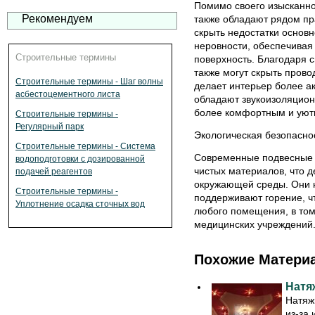
Помимо своего изысканно
Рекомендуем
также обладают рядом пр
скрыть недостатки основн
неровности, обеспечивая
Строительные термины
поверхность. Благодаря с
также могут скрыть прово
Строительные термины - Шаг волны
делает интерьер более а
асбестоцементного листа
обладают звукоизоляцион
более комфортным и уютн
Строительные термины -
Регулярный парк
Экологическая безопасно
Строительные термины - Система
Современные подвесные п
водоподготовки с дозированной
чистых материалов, что д
подачей реагентов
окружающей среды. Они 
Строительные термины -
поддерживают горение, ч
Уплотнение осадка сточных вод
любого помещения, в том 
медицинских учреждений
Похожие Матери
Натя
Натяж
из-за 