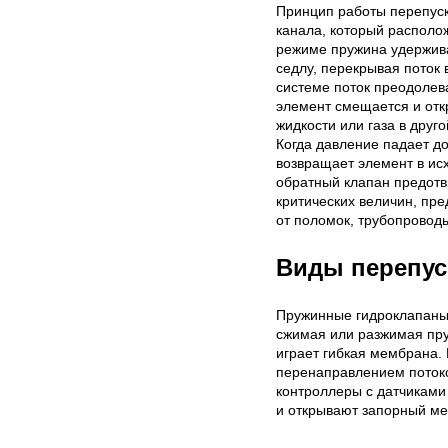
Принцип работы перепуск
канала, который располо
режиме пружина удержива
седлу, перекрывая поток 
системе поток преодолев
элемент смещается и отк
жидкости или газа в друг
Когда давление падает до
возвращает элемент в ис
обратный клапан предот
критических величин, пр
от поломок, трубопровод
Виды перепус
Пружинные гидроклапаны
сжимая или разжимая пр
играет гибкая мембрана.
перенаправлением потоко
контроллеры с датчиками
и открывают запорный ме