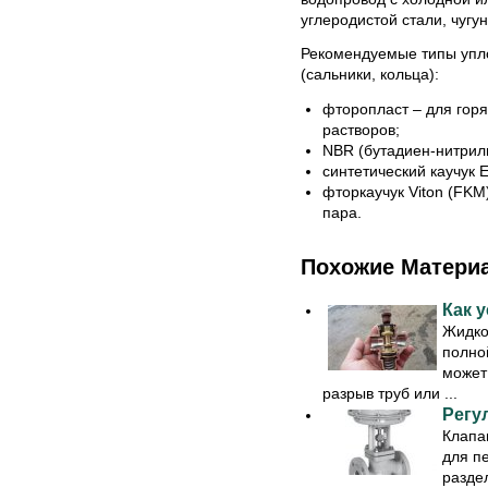
углеродистой стали, чугун
Рекомендуемые типы упл
(сальники, кольца):
фторопласт – для гор
растворов;
NBR (бутадиен-нитриль
синтетический каучук 
фторкаучук Viton (FKM
пара.
Похожие Матери
Как 
Жидкос
полно
может
разрыв труб или ...
Регу
Клапа
для п
разде