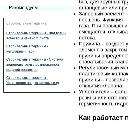
без, для крупных т
фланцевые или при
Рекомендуем
Запорный элемент –
поршень. Функция –
Строительные термины
газа. При повышени
смещается, открыва
Строительные термины - Шаг волны
потока.
асбестоцементного листа
Пружина – создает 
Строительные термины -
элемент в закрытом
Регулярный парк
пружины определяе
Строительные термины - Система
срабатывания клапа
водоподготовки с дозированной
Регулировочный мех
подачей реагентов
пластиковым колпак
Строительные термины -
пружины – позволяе
Уплотнение осадка сточных вод
открытия клапана.
Уплотнители – сальн
резины или фторопл
герметичность гидр
Как работает 