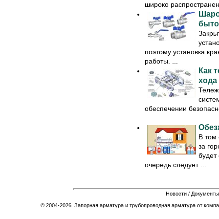
широко распространены
Шаро
быто
Закры
устан
поэтому установка кр
работы. ...
Как 
хода
Тележ
систе
обеспечении безопасно
...
Обез
В том 
за гор
будет 
очередь следует ...
Новости
/
Документы
© 2004-2026. Запорная арматура и трубопроводная арматура от компа