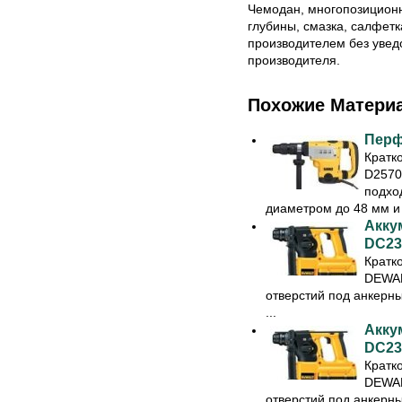
Чемодан, многопозиционн
глубины, смазка, салфетк
производителем без увед
производителя.
Похожие Матери
Перф
Кратк
D2570
подхо
диаметром до 48 мм и 
Акку
DC23
Кратк
DEWAL
отверстий под анкерн
...
Акку
DC23
Кратк
DEWAL
отверстий под анкерн