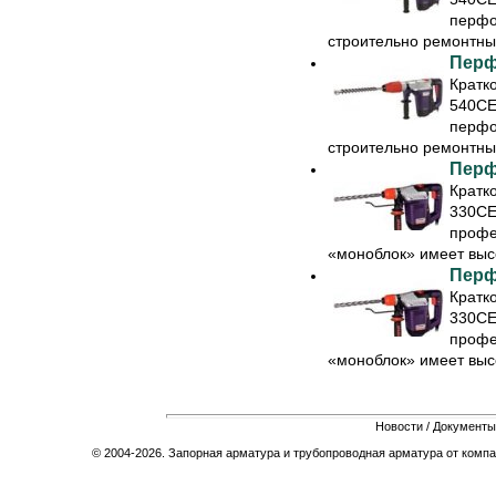
перфо
строительно ремонтных
Перф
Кратк
540CE
перфо
строительно ремонтных
Перф
Кратк
330СE
профе
«моноблок» имеет высо
Перф
Кратк
330СE
профе
«моноблок» имеет высо
Новости
/
Документы
© 2004-2026. Запорная арматура и трубопроводная арматура от компа