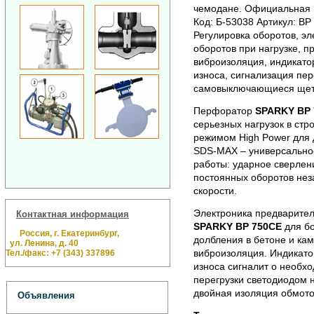
чемодане. Официальная г
Код: Б-53038 Артикул: BP
Регулировка оборотов, э
оборотов при нагрузке, 
виброизоляция, индикатор
износа, сигнализация пер
самовыключающиеся щетк
Перфоратор
SPARKY BP 
серьезных нагрузок в стр
режимом High Power для 
SDS-МАХ – универсальное
работы: ударное сверлен
постоянных оборотов неза
скорости.
Электроника предварител
Контактная информация
SPARKY BP 750CE
для б
Россия, г. Екатеринбург,
долбления в бетоне и ка
ул. Ленина, д. 40
виброизоляция. Индикатор
Тел./факс: +7 (343) 337896
износа сигналит о необх
перегрузки светодиодом 
двойная изоляция обмото
Объявления