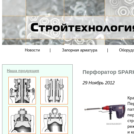
Новости
|
Запорная арматура
|
Оборуд
Наша продукция
Перфоратор SPAR
29 Ноябрь 2012
Кра
Пе
па
пер
стр
реж
и к