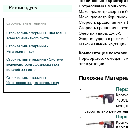
Технические характери
Потребляемая мощность 
Рекомендуем
Макс. диаметр сверла в 
Макс. диаметр бурильной 
Скорость вращения мин-1
Строительные термины
Скорость вращения в реж
Энергия удара: Дж 5-9
Строительные термины - Шаг волны
Энергия удара в режиме “
асбестоцементного листа
Максимальный крутящий 
Строительные термины -
Регулярный парк
Комплектация поставки
Перфоратор, чемодан, см
Строительные термины - Система
эксплуатации.
водоподготовки с дозированной
подачей реагентов
Похожие Матери
Строительные термины -
Уплотнение осадка сточных вод
Перф
Кратк
750CE
мощны
строительно ремонтных
Перф
Кратк
540CE