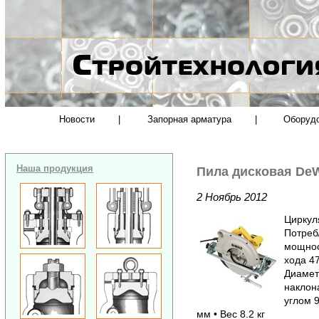
Новости
|
Запорная арматура
|
Оборуд
Наша продукция
Пила дисковая DeW
2 Ноябрь 2012
Циркул
Потреб
мощнос
хода 47
Диамет
наклона
углом 9
мм • Вес 8.2 кг