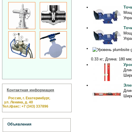
Точ
Мощн
Упра
Точ
Мощн
Упра
0.33 кг; Длина: 180 мм
Уро
Длин
Шири
Эле
Контактная информация
Длин
Шири
Россия, г. Екатеринбург,
ул. Ленина, д. 40
Тел./факс: +7 (343) 337896
Объявления