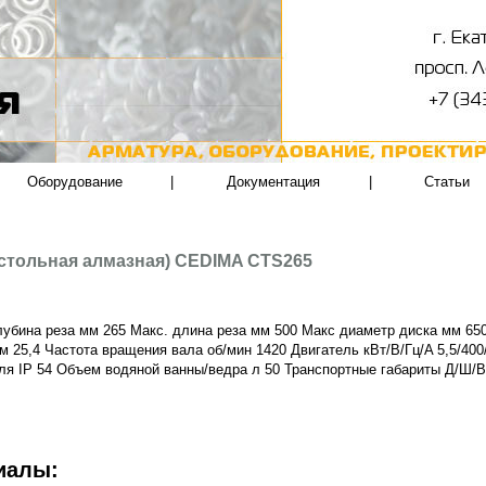
Оборудование
|
Документация
|
Статьи
астольная алмазная) CEDIMA CTS265
лубина реза мм 265 Макс. длина реза мм 500 Макс диаметр диска мм 6
м 25,4 Частота вращения вала об/мин 1420 Двигатель кВт/В/Гц/A 5,5/400
ля IP 54 Объем водяной ванны/ведра л 50 Транспортные габариты Д/Ш/В
иалы: