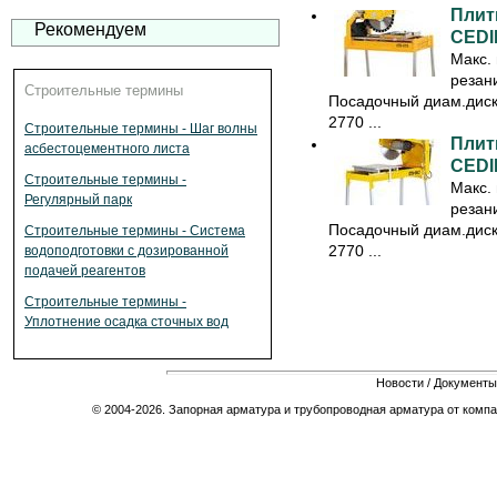
Плит
Рекомендуем
CEDI
Макс.
резан
Строительные термины
Посадочный диам.диск
2770 ...
Строительные термины - Шаг волны
Плит
асбестоцементного листа
CEDI
Строительные термины -
Макс.
Регулярный парк
резан
Посадочный диам.диск
Строительные термины - Система
2770 ...
водоподготовки с дозированной
подачей реагентов
Строительные термины -
Уплотнение осадка сточных вод
Новости
/
Документы
© 2004-2026. Запорная арматура и трубопроводная арматура от компа