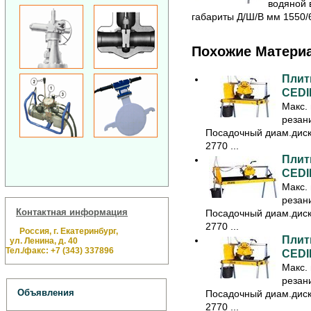
водяной 
габариты Д/Ш/В мм 1550/6
Похожие Матери
Плит
CEDI
Макс.
резан
Посадочный диам.диск
2770 ...
Плит
CEDI
Макс.
резан
Контактная информация
Посадочный диам.диск
2770 ...
Россия, г. Екатеринбург,
Плит
ул. Ленина, д. 40
Тел./факс: +7 (343) 337896
CEDI
Макс.
резан
Объявления
Посадочный диам.диск
2770 ...