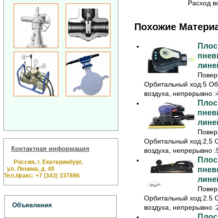
Расход во
Похожие Матери
Плос
пнев
лине
Повер
Орбитальный ход:5 Об
воздуха, непрерывно :
Плос
пнев
лине
Повер
Орбитальный ход:2,5 
Контактная информация
воздуха, непрерывно :
Плос
Россия, г. Екатеринбург,
ул. Ленина, д. 40
пнев
Тел./факс: +7 (343) 337896
лине
Повер
Орбитальный ход:2.5 
Объявления
воздуха, непрерывно :
Плос