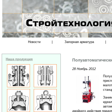
Новости
|
Запорная арматура
|
Наша продукция
Полуавтоматически
28 Ноябрь 2012
Полуа
присп
малот
станц
Заним
идеал
автом
двойного действия предо