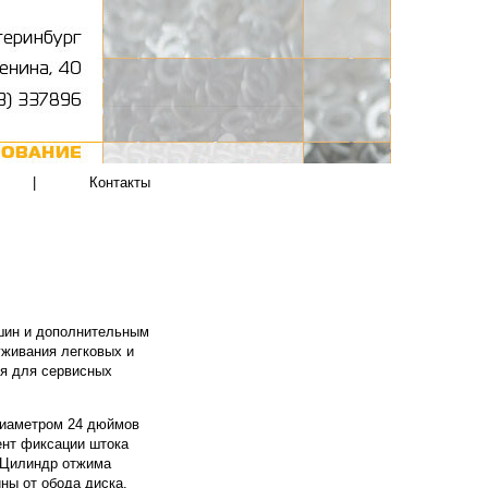
|
Контакты
 шин и дополнительным
уживания легковых и
ся для сервисных
диаметром 24 дюймов
ент фиксации штока
. Цилиндр отжима
ны от обода диска.