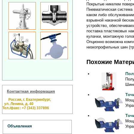
Покрытые никелем поверх
Пневматическая система 
каком либо обслуживании
взрывной накачкой беска
устройство, обеспечиваю
поставка пластиковых на
кулачки, монтажную голо
Опционно возможна компл
низкопрофильных шин (тр
Похожие Матер
Пол
Полу
Шино
Контактная информация
Точ
Россия, г. Екатеринбург,
Мощн
ул. Ленина, д. 40
Упра
Тел./факс: +7 (343) 337896
Точ
Мощн
Объявления
Упра