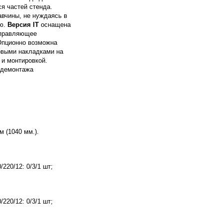
я частей стенда.
авчины, не нуждаясь в
ью.
Версия IT
оснащена
управляющее
Опционно возможна
овыми накладками на
 и монтировкой.
/демонтажа
 (1040 мм.).
220/12: 0/3/1 шт;
220/12: 0/3/1 шт;