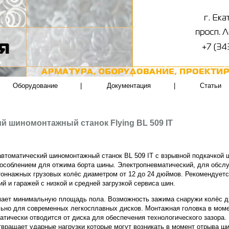
Оборудование
|
Документация
|
Статьи
й шиномонтажный станок Flying BL 509 IT
втоматический шиномонтажный станок BL 509 IT с взрывной подкачкой
особлением для отжима борта шины. Электропневматический, для обсл
оннажных грузовых колёс диаметром от 12 до 24 дюймов. Рекомендует
ий и гаражей с низкой и средней загрузкой сервиса шин.
ает минимальную площадь пола. Возможность зажима снаружи колёс 
ьно для современных легкосплавных дисков. Монтажная головка в мом
атически отводится от диска для обеспечения технологического зазора
твращает ударные нагрузки которые могут возникать в момент отрыва ши