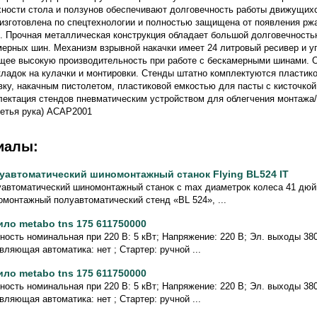
ности стола и ползунов обеспечивают долговечность работы движущихс
изготовлена по спецтехнологии и полностью защищена от появления рж
. Прочная металлическая конструкция обладает большой долговечност
мерных шин. Механизм взрывной накачки имеет 24 литровый ресивер и 
щее высокую производительность при работе с бескамерными шинами. 
кладок на кулачки и монтировки. Стенды штатно комплектуются пластик
вку, накачным пистолетом, пластиковой емкостью для пасты с кисточкой
ектация стендов пневматическим устройством для облегчения монтажа
етья рука) ACAP2001
иалы:
уавтоматический шиномонтажный станок Flying BL524 IT
автоматический шиномонтажный станок с max диаметрок колеса 41 дюйм
монтажный полуавтоматический стенд «BL 524», ...
ило metabo tns 175 611750000
ость номинальная при 220 В: 5 кВт; Напряжение: 220 В; Эл. выходы 380/
вляющая автоматика: нет ; Стартер: ручной ...
ило metabo tns 175 611750000
ость номинальная при 220 В: 5 кВт; Напряжение: 220 В; Эл. выходы 380/
вляющая автоматика: нет ; Стартер: ручной ...