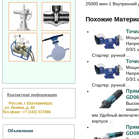
25000 мин-1 Внутренний д
Похожие Матери
Точил
Мощно
Напря
0/3/1 
Стартер: ручной ...
Точил
Мощно
Напря
0/3/1 
Стартер: ручной ...
Прям
Контактная информация
GD06
Высок
Россия, г. Екатеринбург,
ул. Ленина, д. 40
машин
Тел./факс: +7 (343) 337896
мм Удобный включател
корпусе ...
Прям
Объявления
GD08