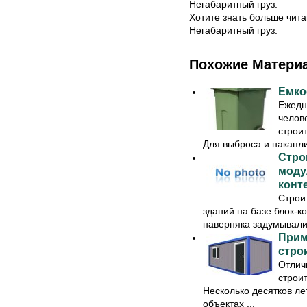
Негабаритный груз.
Хотите знать больше чита
Негабаритный груз.
Похожие Матери
Емко
Ежедн
челов
строи
Для выброса и накапли
Стро
моду
конт
Строи
зданий на базе блок-к
наверняка задумывалис
Прим
стро
Отлич
строи
Несколько десятков ле
объектах ...