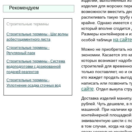
изделий, выполненных из
изделия для морских пере
Рекомендуем
возможности вместить де
распиливать такую трубу 
крайне. Однако имеется 
Строительные термины
который вполне сгодится
Размеры контейнеров и и
Строительные термины - Шаг волны
на сайте
особой таблице
асбестоцементного листа
Строительные термины -
Можно не приобретать нов
Регулярный парк
экономии. Касается это ка
которых возникает надобн
Строительные термины - Система
строителей для временно
водоподготовки с дозированной
только поставляет, но и с
подачей реагентов
кто жаждет продать выгод
Строительные термины -
написать или позвонить т
Уплотнение осадка сточных вод
сайте
. Отдел выкупа стр
Доставка изделий манипу
рублей. Чуть дешевле, в 
машиной. При наличии кр
контейнерной площадкой 
эквивалентную шести с п
в том случае, когда на о
сразу несколько контейне