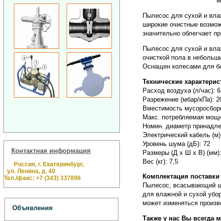
м
Пылесос для сухой и вл
широкие очистные возмож
значительно облегчает пр
Пылесос для сухой и вл
очисткой пола в небольш
Оснащен колесами для бо
Технические характери
Расход воздуха (л/час): 
Разрежение (мбар/кПа): 2
Вместимость мусоросборн
Макс. потребляемая мощн
Номин. диаметр принадле
Электрический кабель (м):
Уровень шума (дБ): 72
Контактная информация
Размеры (Д х Ш х В) (мм):
Вес (кг): 7,5
Россия, г. Екатеринбург,
ул. Ленина, д. 40
Комплектация поставк
Тел./факс: +7 (343) 337896
Пылесос, всасывающий шл
для влажной и сухой убо
может изменяться произв
Объявления
Также у нас Вы всегда 