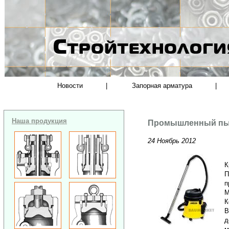
Новости
|
Запорная арматура
|
Наша продукция
Промышленный пыле
24 Ноябрь 2012
К
П
п
М
К
В
д