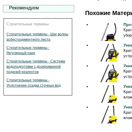
Рекомендуем
Похожие Матер
Строительные термины
Про
Крат
Строительные термины - Шаг волны
убор
асбестоцементного листа
Уни
Строительные термины -
Крат
Регулярный парк
устр
Строительные термины - Система
Уни
водоподготовки с дозированной
Крат
подачей реагентов
устр
Строительные термины -
Уплотнение осадка сточных вод
Уни
Крат
влаж
Уни
Крат
влаж