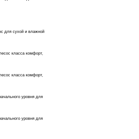
с для сухой и влажной
есос класса комфорт,
есос класса комфорт,
начального уровня для
начального уровня для