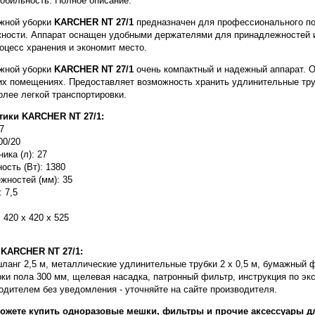
обильность. Полное описание:
ажной уборки
KARCHER NT 27/1
предназначен для профессионального по
ности. Аппарат оснащен удобными держателями для принадлежностей и 
оцесс хранения и экономит место.
ажной уборки
KARCHER NT 27/1
очень компактный и надежный аппарат. О
их помещениях. Предоставляет возможность хранить удлинительные тру
лее легкой транспортировки.
стики
KARCHER NT 27/1
:
67
00/20
ика (л): 27
ость (Вт): 1380
жностей (мм): 35
 7,5
 420 х 420 х 525
и
KARCHER NT 27/1
:
анг 2,5 м, металлические удлинительные трубки 2 х 0,5 м, бумажный 
рки пола 300 мм, щелевая насадка, патронный фильтр, инструкция по эк
одителем без уведомления - уточняйте на сайте производителя.
можете купить одноразовые мешки, фильтры и прочие аксессуары д