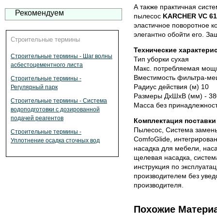
А также практичная систе
Рекомендуем
пылесос
KARCHER VC 6
эластичное поворотное ко
элегантно обойти его. За
Строительные термины
Технические характери
Строительные термины - Шаг волны
Тип уборки сухая
асбестоцементного листа
Макс. потребляемая мощн
Вместимость фильтра-меш
Строительные термины -
Радиус действия (м) 10
Регулярный парк
Размеры ДхШхВ (мм) - 3
Строительные термины - Система
Масса без принадлежносте
водоподготовки с дозированной
подачей реагентов
Комплектация поставки
Пылесос, Система замены 
Строительные термины -
ComfoGlide, интегрирован
Уплотнение осадка сточных вод
насадка для мебели, нас
щелевая насадка, система
инструкция по эксплуата
производителем без увед
производителя.
Похожие Матери