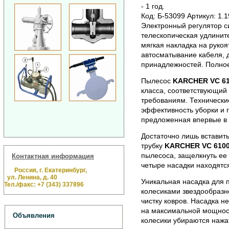
- 1 год.
Код: Б-53099 Артикул: 1.
Электронный регулятор с
телескопическая удлинит
мягкая накладка на рукоя
автосматывание кабеля, 
принадлежностей. Полное
Пылесос
KARCHER VC 6
класса, соответствующий
требованиям. Техническ
эффективность уборки и
предложенная впервые в 
Достаточно лишь вставит
трубку
KARCHER VC 610
пылесоса, защелкнуть ее
Контактная информация
четыре насадки находятс
Россия, г. Екатеринбург,
ул. Ленина, д. 40
Уникальная насадка для 
Тел./факс: +7 (343) 337896
колесиками звездообраз
чистку ковров. Насадка н
на максимальной мощност
Объявления
колесики убираются нажа