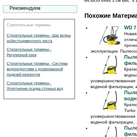
64.6х39.6х44.3 см Вес: 9.1
Рекомендуем
Похожие Матери
Строительные термины
WD 7
Новая
Строительные термины - Шаг волны
отлич
асбестоцементного листа
прочно
Строительные термины -
эксплуатации. Пылесос
Регулярный парк
Пыле
филь
Строительные термины - Система
Кратк
водоподготовки с дозированной
водны
подачей реагентов
усовершенствованная 
Строительные термины -
водяной фильтрации, к
Уплотнение осадка сточных вод
Пыле
водн
Кратк
Turbo
усовершенствованная 
водяной фильтрации, ..
Пыле
филь