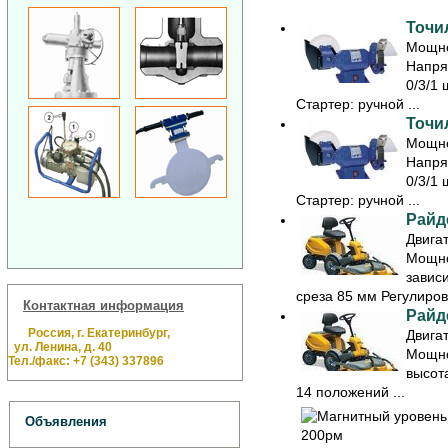
Точил
Мощно
Напря
0/3/1 
Стартер: ручной ...
Точил
Мощно
Напря
0/3/1 
Стартер: ручной ...
Райд
Двигат
Мощно
зависи
среза 85 мм Регулировк
Контактная информация
Райд
Россия, г. Екатеринбург,
Двигат
ул. Ленина, д. 40
Мощно
Тел./факс: +7 (343) 337896
высот
14 положений ...
Объявления