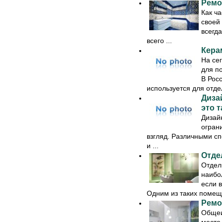
Ремо
Как ча
своей 
всегда
всего ...
Кера
На се
для п
В Рос
используется для отдел
Диза
это т
Дизай
ограни
взгляд. Различными с
и ...
Отде
Отдел
наибо
если 
Одним из таких помеще
Ремо
Общеи
место