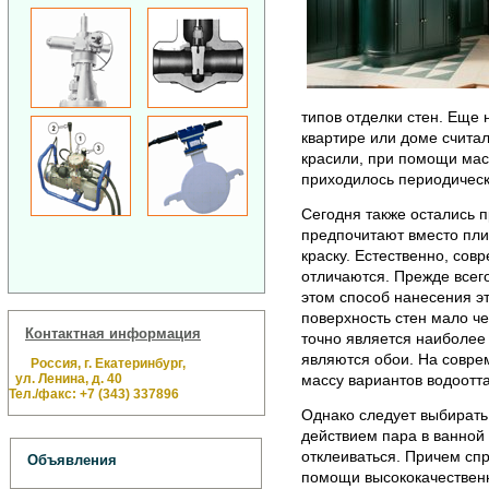
типов отделки стен. Еще 
квартире или доме счита
красили, при помощи мас
приходилось периодически
Сегодня также остались 
предпочитают вместо пли
краску. Естественно, сов
отличаются. Прежде всег
этом способ нанесения э
поверхность стен мало ч
Контактная информация
точно является наиболее
являются обои. На совре
Россия, г. Екатеринбург,
ул. Ленина, д. 40
массу вариантов водоотт
Тел./факс: +7 (343) 337896
Однако следует выбирать
действием пара в ванной
отклеиваться. Причем спр
Объявления
помощи высококачественн