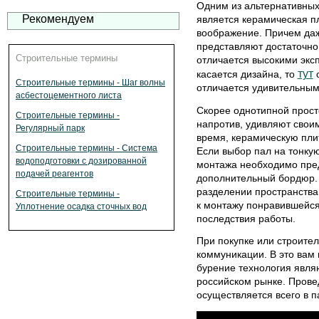
Одним из альтернативных
Рекомендуем
является керамическая п
воображение. Причем даж
представляют достаточно
Строительные термины
отличается высокими экс
тут
касается дизайна, то
о
Строительные термины - Шаг волны
отличается удивительным
асбестоцементного листа
Скорее однотипной просто
Строительные термины -
напротив, удивляют сво
Регулярный парк
время, керамическую плит
Строительные термины - Система
Если выбор пал на тонкую 
водоподготовки с дозированной
монтажа необходимо пре
подачей реагентов
дополнительный бордюр. 
разделении пространства
Строительные термины -
к монтажу понравившейся
Уплотнение осадка сточных вод
последствия работы.
При покупке или строител
коммуникации. В это вам
бурение технология явля
российском рынке. Пров
осуществляется всего в п