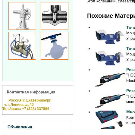
Угол колебаний, слева/спр
Похожие Матер
Точ
Мощн
Упра
Точ
Мощн
Упра
Рез
"НОВ
Elec
Рез
Контактная информация
"НОВ
Россия, г. Екатеринбург,
мощн
ул. Ленина, д. 40
Тел./факс: +7 (343) 337896
Мно
Крат
и шл
Объявления