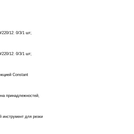
220/12: 0/3/1 шт;
220/12: 0/3/1 шт;
кцией Constant
ена принадлежностей,
й инструмент для резки