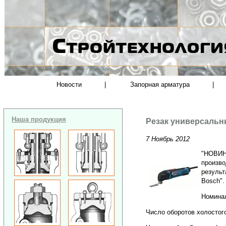
Новости
|
Запорная арматура
|
Наша продукция
Резак универсаль
7 Ноябрь 2012
"НОВИНК
произво
результ
Bosch".
Номина
Число оборотов холостого