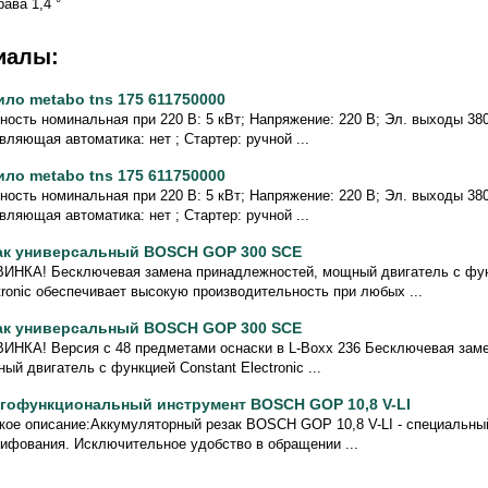
ава 1,4 °
иалы:
ило metabo tns 175 611750000
ость номинальная при 220 В: 5 кВт; Напряжение: 220 В; Эл. выходы 380/
вляющая автоматика: нет ; Стартер: ручной ...
ило metabo tns 175 611750000
ость номинальная при 220 В: 5 кВт; Напряжение: 220 В; Эл. выходы 380/
вляющая автоматика: нет ; Стартер: ручной ...
ак универсальный BOSCH GOP 300 SCE
ИНКА! Бесключевая замена принадлежностей, мощный двигатель с фун
tronic обеспечивает высокую производительность при любых ...
ак универсальный BOSCH GOP 300 SCE
ИНКА! Версия с 48 предметами оснаски в L-Boxx 236 Бесключевая зам
ый двигатель с функцией Constant Electronic ...
гофункциональный инструмент BOSCH GOP 10,8 V-LI
кое описание:Аккумуляторный резак BOSCH GOP 10,8 V-LI - cпециальны
ифования. Исключительное удобство в обращении ...