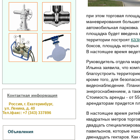
при этом торговая площад
маневрирования большег
автомобильная парковка. 
площадка будет введена в
каз
территории построят
боксов, площадь которых с
В настоящее время ведетс
Руководитель отдела мар
Ильина заявила, что ком
благоустроить территори
кроме того, для безопасн
видеонаблюдение. Плани
энергоснабжением, а так
Контактная информация
Стоимость аренды - от 55
арендаторам придется пл
Россия, г. Екатеринбург,
ул. Ленина, д. 40
Тел./факс: +7 (343) 337896
В настоящее время ритейл
квадратных метров торгов
двадцать специализирова
павильонов, которые нах
Объявления
двенадцать гектаров. Ка