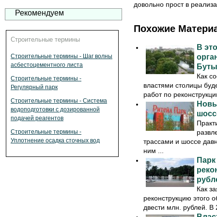
довольно прост в реализ
Рекомендуем
Похожие Матери
Строительные термины
В это
Строительные термины - Шаг волны
орга
асбестоцементного листа
Буты
Как с
Строительные термины -
властями столицы буд
Регулярный парк
работ по реконструкции
Строительные термины - Система
Новы
водоподготовки с дозированной
шосс
подачей реагентов
Практ
Строительные термины -
развл
Уплотнение осадка сточных вод
трассами и шоссе давн
ним ...
Парк
реко
рубл
Как з
реконструкцию этого 
двести млн. рублей. В 
Влас