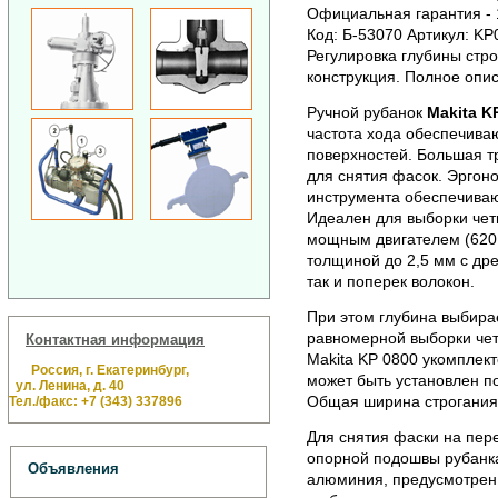
Официальная гарантия - 1
Код: Б-53070 Артикул: KP
Регулировка глубины стро
конструкция. Полное опи
Ручной рубанок
Makita K
частота хода обеспечива
поверхностей. Большая т
для снятия фасок. Эргон
инструмента обеспечиваю
Идеален для выборки чет
мощным двигателем (620 
толщиной до 2,5 мм с дре
так и поперек волокон.
При этом глубина выбира
равномерной выборки чет
Контактная информация
Makita KP 0800 укомплек
Россия, г. Екатеринбург,
может быть установлен п
ул. Ленина, д. 40
Общая ширина строгания 
Тел./факс: +7 (343) 337896
Для снятия фаски на пер
опорной подошвы рубанка
Объявления
алюминия, предусмотрен 