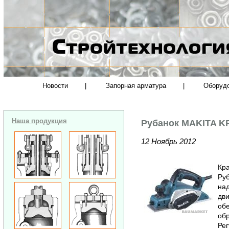
Новости
|
Запорная арматура
|
Оборуд
Наша продукция
Рубанок MAKITA K
12 Ноябрь 2012
Кра
Руб
на
дви
обе
обр
Рег