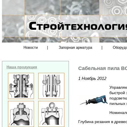
Новости
|
Запорная арматура
|
Оборуд
Наша продукция
Сабельная пила B
1 Ноябрь 2012
Управляю
быстрой 
подсветк
пильных 
Номиналь
Глубина резания в древе