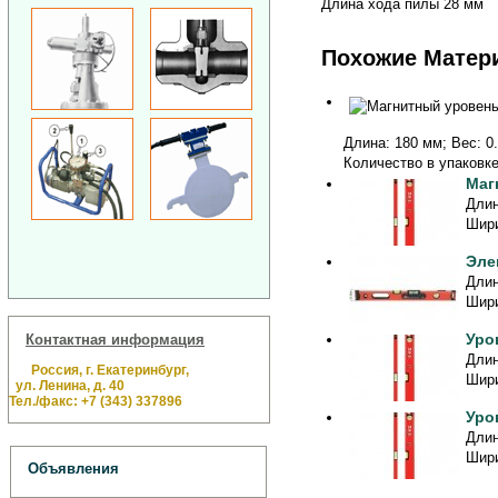
Длина хода пилы 28 мм
Похожие Матер
Длина: 180 мм; Вес: 0.
Количество в упаковке:
Маг
Длин
Шири
Эле
Длин
Шири
Уро
Контактная информация
Длин
Россия, г. Екатеринбург,
Шири
ул. Ленина, д. 40
Тел./факс: +7 (343) 337896
Уро
Длин
Шири
Объявления