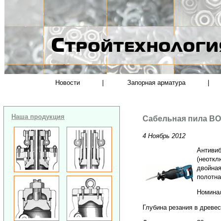
Новости
|
Запорная арматура
|
Наша продукция
Сабельная пила B
4 Ноябрь 2012
Антивиб
(неоткл
двойная
полотна
Номинал
Глубина резания в древе