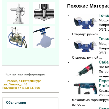
Похожие Матери
Точил
Мощно
Напря
0/3/1 
Стартер: ручной ...
Точил
Мощно
Напря
0/3/1 
Стартер: ручной ...
Сабе
Часто
Потре
Контактная информация
мощно
Перф
Россия, г. Екатеринбург,
ул. Ленина, д. 40
Profe
Тел./факс: +7 (343) 337896
Кратк
2600 
механизма гарантируе
Объявления
износ ...