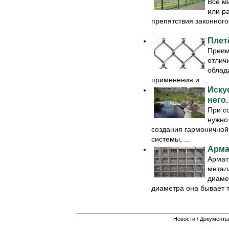
Все м
или р
препятствия законного
...
Плет
Преим
отлич
облад
применения и ...
Иску
него.
При с
нужно
создания гармоничной
системы, ...
Арма
Армату
метал
диаме
диаметра она бывает тя
Новости
/
Документы