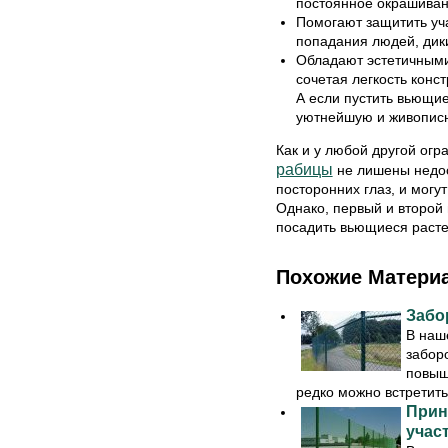
постоянное окрашиван
Помогают защитить уч
попадания людей, дик
Обладают эстетичными
сочетая легкость конс
А если пустить вьющие
уютнейшую и живопис
Как и у любой другой огр
рабицы
не лишены недост
посторонних глаз, и могу
Однако, первый и второй 
посадить вьющиеся расте
Похожие Матери
Забо
В наш
забор
повыш
редко можно встретить 
Прин
учас