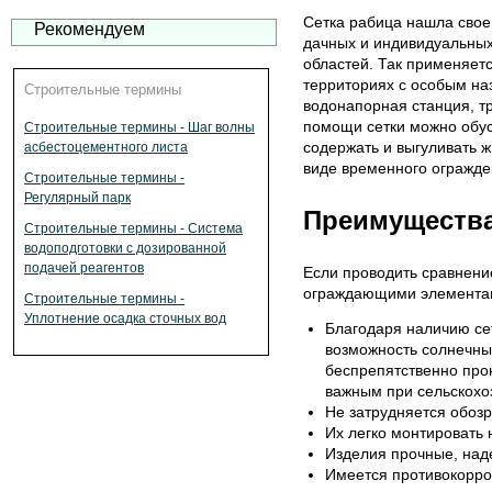
Сетка рабица нашла свое
Рекомендуем
дачных и индивидуальных
областей. Так применяет
территориях с особым на
Строительные термины
водонапорная станция, т
помощи сетки можно обус
Строительные термины - Шаг волны
содержать и выгуливать ж
асбестоцементного листа
виде временного огражде
Строительные термины -
Регулярный парк
Преимущества
Строительные термины - Система
водоподготовки с дозированной
подачей реагентов
Если проводить сравнени
ограждающими элементам
Строительные термины -
Уплотнение осадка сточных вод
Благодаря наличию се
возможность солнечны
беспрепятственно прон
важным при сельскохо
Не затрудняется обозр
Их легко монтировать 
Изделия прочные, над
Имеется противокорро