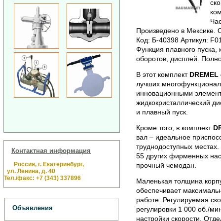
ско
ком
Час
Произведено в Мексике. О
Код: Б-40398 Артикул: F
Функция плавного пуска, 
оборотов, дисплей. Полн
В этот комплект
DREMEL 4
лучших многофункционал
инновационными элемента
жидкокристаллический ди
и плавный пуск.
Кроме того, в комплект
DR
вал – идеальное приспос
труднодоступных местах. 
Контактная информация
55 других фирменных на
Россия, г. Екатеринбург,
прочный чемодан.
ул. Ленина, д. 40
Тел./факс: +7 (343) 337896
Маленькая толщина корп
обеспечивает максимальн
работе. Регулируемая ско
Объявления
регулировки 1 000 об./м
настройки скорости. Отд